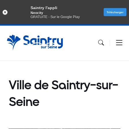
Saintry l'appli
Télécharger
Neocity
GRATUITE - Sur le Google Play
Aller
Passer
Atteindre
au
à
le
contenu
la
pied
navigation
de
principale
page
Ville de Saintry-sur-
Seine