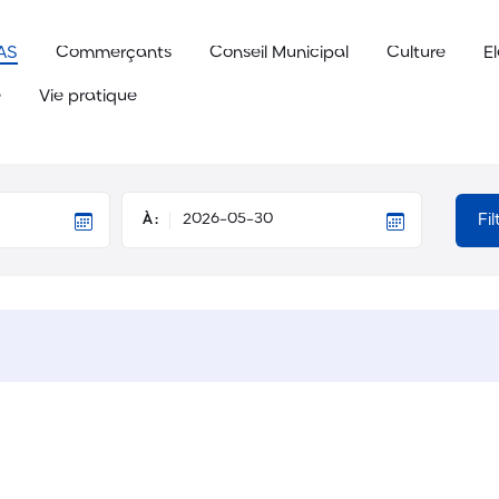
AS
Commerçants
Conseil Municipal
Culture
E
e
Vie pratique
Fi
À :