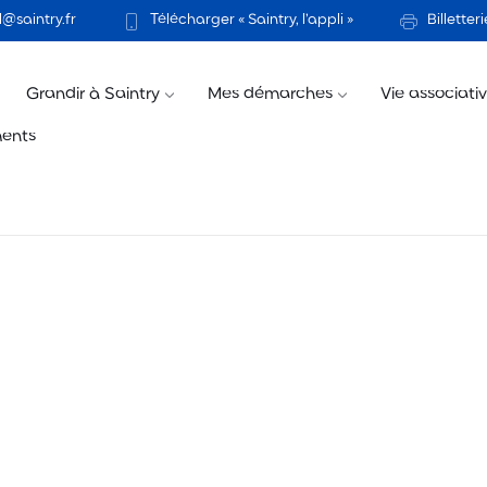
@saintry.fr
Télécharger « Saintry, l’appli »
Billetteri
Grandir à Saintry
Mes démarches
Vie associati
ents