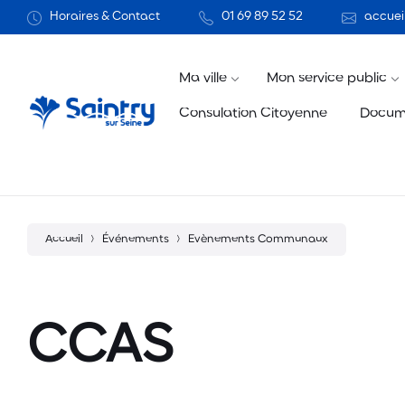
Aller
Passer
Atteindre
Horaires & Contact
01 69 89 52 52
accueil
au
à
le
contenu
la
pied
navigation
de
principale
page
Ma ville
Mon service public
Consulation Citoyenne
Docum
Accueil
Événements
Evènements Communaux
CCAS