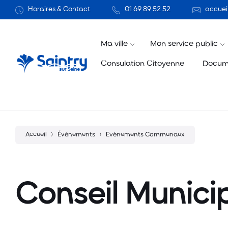
Aller
Passer
Atteindre
Horaires & Contact
01 69 89 52 52
accueil
au
à
le
contenu
la
pied
navigation
de
principale
page
Ma ville
Mon service public
Consulation Citoyenne
Docum
Accueil
Événements
Evènements Communaux
Conseil Munici