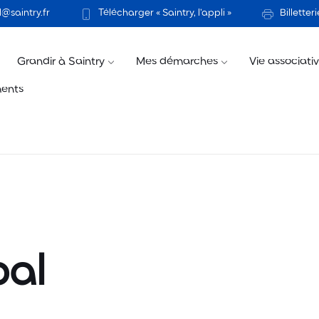
@saintry.fr
Télécharger « Saintry, l’appli »
Billetteri
Grandir à Saintry
Mes démarches
Vie associati
ents
pal