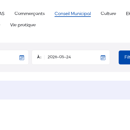
AS
Commerçants
Conseil Municipal
Culture
E
e
Vie pratique
Fi
À :