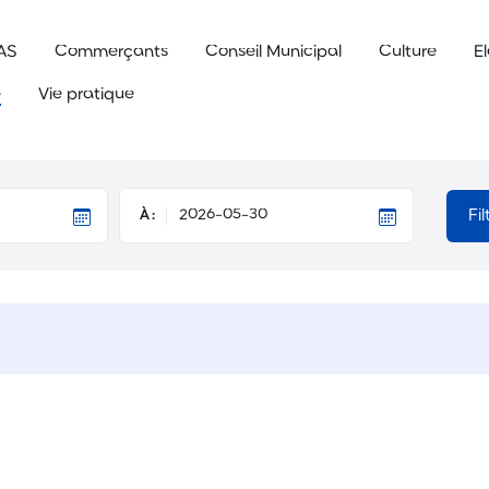
AS
Commerçants
Conseil Municipal
Culture
E
e
Vie pratique
Fi
À :