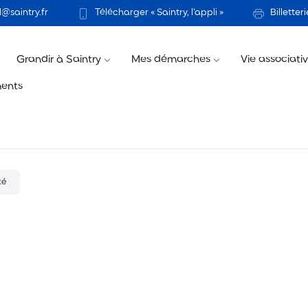
@saintry.fr
Télécharger « Saintry, l’appli »
Billetteri
Grandir à Saintry
Mes démarches
Vie associati
ents
té