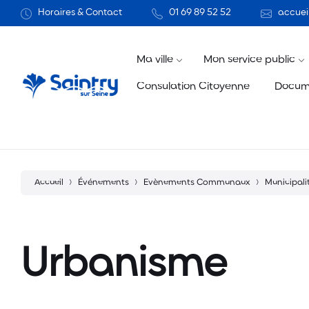
Aller
Passer
Atteindre
Horaires & Contact
01 69 89 52 52
accueil
au
à
le
contenu
la
pied
navigation
de
principale
page
Ma ville
Mon service public
Consulation Citoyenne
Docum
Accueil
Événements
Evènements Communaux
Municipali
Urbanisme