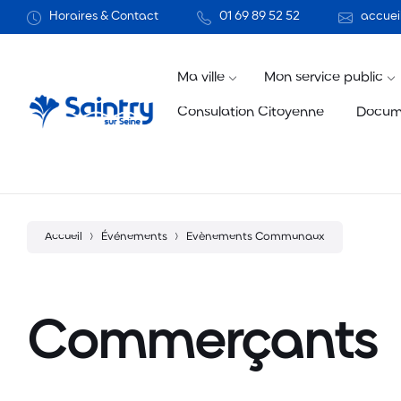
Aller
Passer
Atteindre
Horaires & Contact
01 69 89 52 52
accueil
au
à
le
contenu
la
pied
navigation
de
principale
page
Ma ville
Mon service public
Consulation Citoyenne
Docum
Accueil
Événements
Evènements Communaux
Commerçants