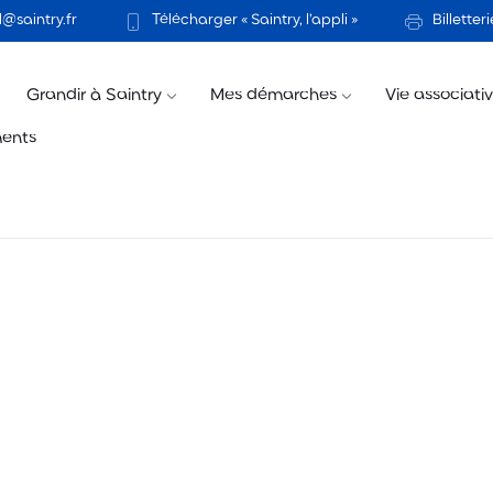
@saintry.fr
Télécharger « Saintry, l’appli »
Billetteri
Grandir à Saintry
Mes démarches
Vie associati
ents