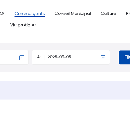
AS
Commerçants
Conseil Municipal
Culture
E
e
Vie pratique
Fi
À :