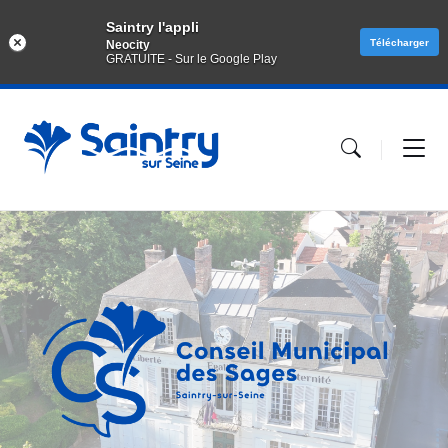
Saintry l'appli
Télécharger
Neocity
GRATUITE - Sur le Google Play
Aller
Passer
Atteindre
au
à
le
contenu
la
pied
navigation
de
principale
page