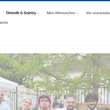
@saintry.fr
Télécharger « Saintry, l’appli »
Billetteri
Grandir à Saintry
Mes démarches
Vie associati
ents