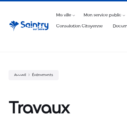
Aller
Passer
Atteindre
Horaires & Contact
01 69 89 52 52
accueil
au
à
le
contenu
la
pied
Ma ville
Mon service public
navigation
de
principale
page
Consulation Citoyenne
Docum
Accueil
Événements
Travaux