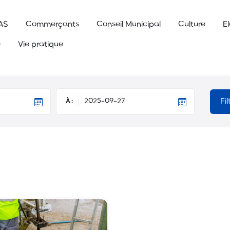
AS
Commerçants
Conseil Municipal
Culture
E
e
Vie pratique
Fi
À :