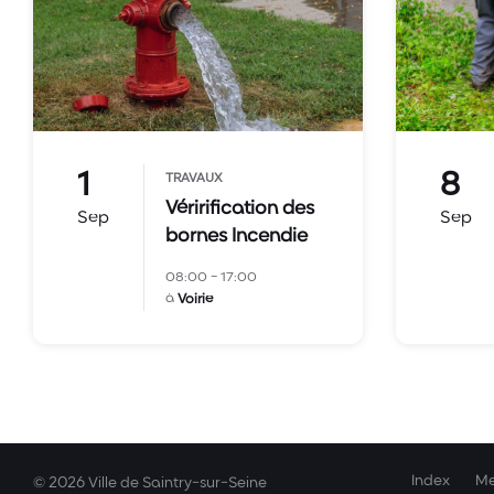
1
8
TRAVAUX
Vérirification des
Sep
Sep
bornes Incendie
08:00 - 17:00
à
Voirie
Index
Me
© 2026 Ville de Saintry-sur-Seine