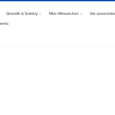
@saintry.fr
Télécharger « Saintry, l’appli »
Billetteri
Grandir à Saintry
Mes démarches
Vie associati
ents