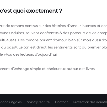
c’est quoi exactement ?
e de romans centrés sur des histoires d’amour intenses et c
eunes adultes, souvent confrontés à des parcours de vie compl
multueuses. Ces romans parlent d’amour, bien sûr, mais aussi d’a
s du passé. Le ton est direct, les sentiments sont au premier p
e vécu des lecteurs d’aujourd’hui.
ent d’échange simple et chaleureux autour des livres.
ntions légales
Saintry recrute
Contact
Protection des donné