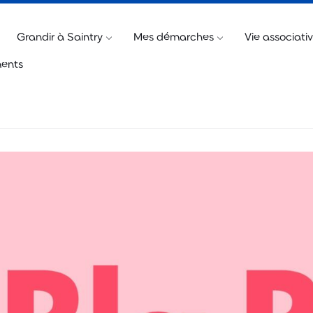
@saintry.fr
Télécharger « Saintry, l’appli »
Billetteri
Grandir à Saintry
Mes démarches
Vie associati
ents