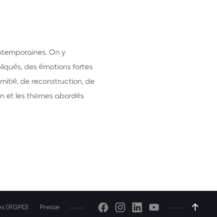
ontemporaines. On y
iqués, des émotions fortes
mitié, de reconstruction, de
lan et les thèmes abordés
es (RGPD)
Presse