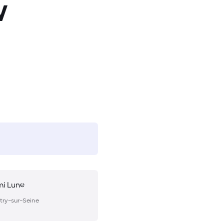
w
mi Lune
ntry-sur-Seine