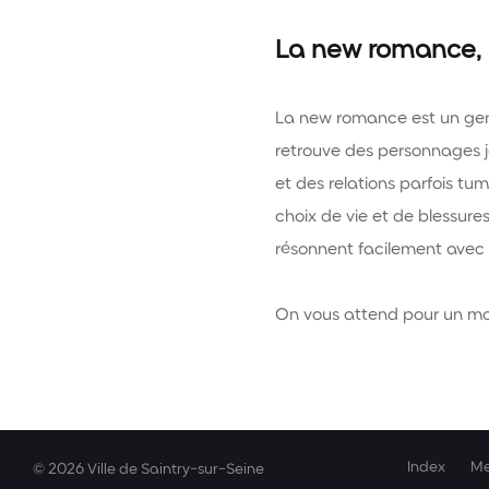
La new romance, 
La new romance est un genr
retrouve des personnages j
et des relations parfois tu
choix de vie et de blessure
résonnent facilement avec l
On vous attend pour un mom
Index
Me
© 2026 Ville de Saintry-sur-Seine