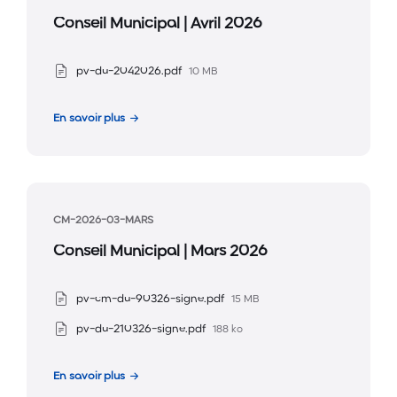
Conseil Municipal | Avril 2026
Taille
Pièces
pv-du-2042026.pdf
10 MB
du
jointes
fichier
En savoir plus
:
CM-2026-03-MARS
Conseil Municipal | Mars 2026
Taille
Pièces
pv-cm-du-90326-signe.pdf
15 MB
du
jointes
Taille
pv-du-210326-signe.pdf
188 ko
fichier
du
:
fichier
En savoir plus
: