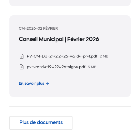
CM-2026-02 FÉVRIER
Conseil Municipal | Février 2026
Taille
Pièces
PV-CM-DU-2.02.2026-valide-pref.pdf
2 MB
du
jointes
Taille
pv-cm-du-19022026-signe.pdf
5 MB
fichier
du
:
fichier
En savoir plus
:
Plus de documents