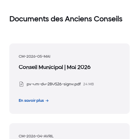
Documents des Anciens Conseils
CM-2026-05-MAI
Conseil Municipal | Mai 2026
Taille
Pièces
pv-cm-du-280526-signe.pdf
24 MB
du
jointes
fichier
En savoir plus
:
CM-2026-04-AVRIL