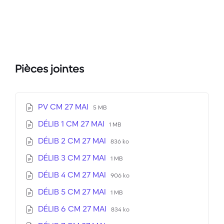
Pièces jointes
Extension
Taille
PV CM 27 MAI
5 MB
de
du
Extension
Taille
DÉLIB 1 CM 27 MAI
fichier:
fichier
1 MB
de
du
pdf
:
Extension
Taille
DÉLIB 2 CM 27 MAI
fichier:
fichier
836 ko
de
du
pdf
:
Extension
Taille
DÉLIB 3 CM 27 MAI
fichier:
fichier
1 MB
de
du
pdf
:
Extension
Taille
DÉLIB 4 CM 27 MAI
fichier:
fichier
906 ko
de
du
pdf
:
Extension
Taille
DÉLIB 5 CM 27 MAI
fichier:
fichier
1 MB
de
du
pdf
:
Extension
Taille
DÉLIB 6 CM 27 MAI
fichier:
fichier
834 ko
de
du
pdf
: