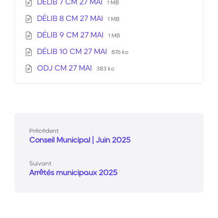
Extension
Taille
DÉLIB 7 CM 27 MAI
fichier:
1 MB
fichier
de
du
pdf
:
Extension
Taille
DÉLIB 8 CM 27 MAI
fichier:
fichier
1 MB
de
du
pdf
:
Extension
Taille
DÉLIB 9 CM 27 MAI
fichier:
fichier
1 MB
de
du
pdf
:
Extension
Taille
DÉLIB 10 CM 27 MAI
fichier:
fichier
876 ko
de
du
pdf
:
Extension
Taille
ODJ CM 27 MAI
fichier:
383 ko
fichier
de
du
pdf
:
fichier:
fichier
pdf
:
Précédent
Conseil Municipal | Juin 2025
Suivant
Arrêtés municipaux 2025