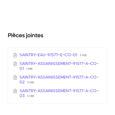
Pièces jointes
Extension
Taille
SAINTRY-EAU-91577-E-CO-01
3 MB
de
du
SAINTRY-ASSAINISSEMENT-91577-A-CO-
fichier:
fichier
Extension
Taille
01
pdf
1 MB
:
de
du
SAINTRY-ASSAINISSEMENT-91577-A-CO-
fichier:
fichier
Extension
Taille
02
pdf
:
3 MB
de
du
SAINTRY-ASSAINISSEMENT-91577-A-CO-
fichier:
fichier
Extension
Taille
03
pdf
:
5 MB
de
du
fichier:
fichier
pdf
: