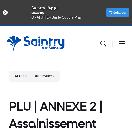
Saintry l'appli
Télécharger
Neocity
GRATUITE - Sur le Google Play
Aller
Passer
Atteindre
au
à
le
contenu
la
pied
navigation
de
principale
page
Accueil
Documents
PLU | ANNEXE 2 |
Assainissement