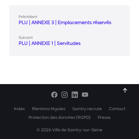
Précédent
PLU | ANNEXE 3 | Emplacements réservés
Suivant
PLU | ANNEXE 1 | Servitudes
Index
Mentions légales
Saintry recrute
Contact
Protection des données (RGPD)
Presse
© 2026 Ville de Saintry-sur-Seine