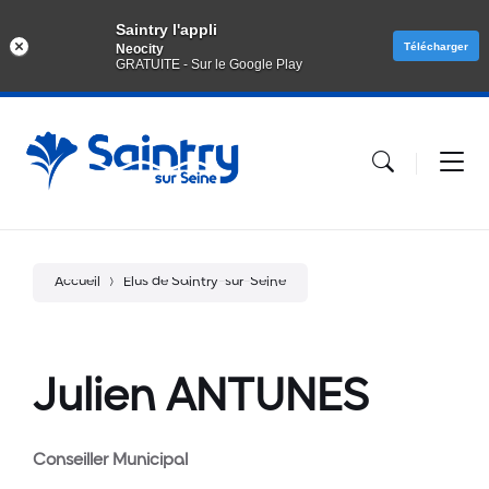
Saintry l'appli
Télécharger
Neocity
GRATUITE - Sur le Google Play
Aller
Passer
Atteindre
au
à
le
contenu
la
pied
navigation
de
principale
page
Accueil
Elus de Saintry-sur-Seine
Julien ANTUNES
Conseiller Municipal