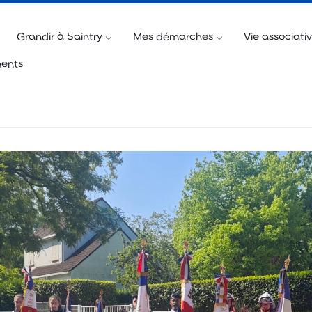
@saintry.fr
Télécharger « Saintry, l’appli »
Billetteri
Grandir à Saintry
Mes démarches
Vie associati
ents