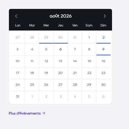
Mois
Mois
août
2026
précédent
suivant
Lun
Mar
Mer
Jeu
Ven
Sam
Dim
Ne
pas
27
28
29
30
31
1
2
tenir
compte
3
4
5
6
7
8
9
des
jours
10
11
12
13
14
15
16
de
calendrier
17
18
19
20
21
22
23
24
25
26
27
28
29
30
31
1
2
3
4
5
6
Retour
aux
Plus d’évènements
jours
de
calendrier