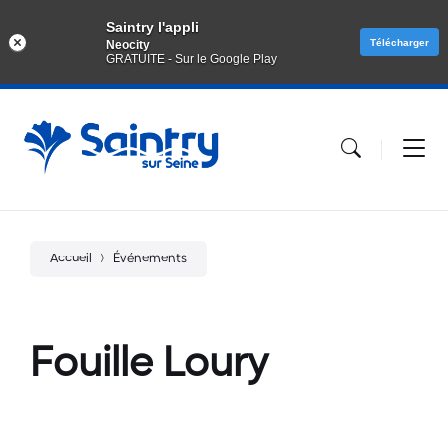
Saintry l'appli
Télécharger
Neocity
GRATUITE - Sur le Google Play
Aller
Passer
Atteindre
au
à
le
contenu
la
pied
navigation
de
principale
page
Accueil
Événements
Fouille Loury